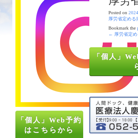
厚労
Posted on
202
厚労省定める
Bookmark the
←
厚労省定め
「個人」We
「個人」Web予約
はこちらから