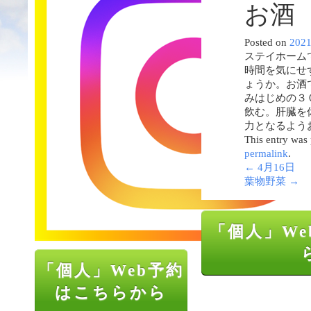
お酒
Posted on
202
ステイホーム
時間を気にせ
ょうか。お酒
みはじめの３
飲む。肝臓を
力となるよう
This entry was
permalink
.
←
4月16日
葉物野菜
→
「個人」We
「個人」Web予約
はこちらから