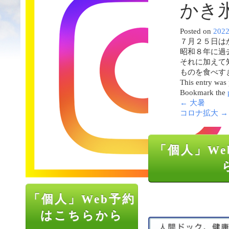
かき
Posted on
202
７月２５日は
昭和８年に過
それに加えて
ものを食べす
This entry was
Bookmark the
←
大暑
コロナ拡大
→
「個人」We
「個人」Web予約
はこちらから