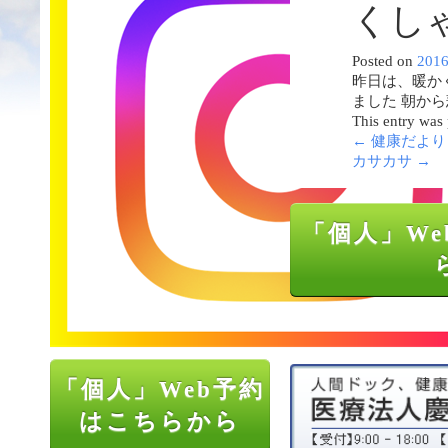
くし
Posted on
201
昨日は、暖か
ました 朝か
This entry was
←
健康だより
カサカサ
→
「個人」We
「個人」Web予約
はこちらから