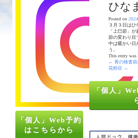
ひな
Posted on
202
３月３日はひ
「上巳節」が
節の変わり目
中は暖かい日
う。
This entry was
←
胃の検査前
花粉症
→
「個人」We
「個人」Web予約
はこちらから