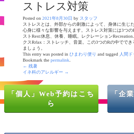
ストレス対策
Posted on
2021年8月30日
by
スタッフ
ストレスとは、外部からの刺激によって、身体に生じ
心身に様々な影響を与えます。ストレス対策には3つの
ストRest:休息、休養、睡眠。レクレーションRecreatio
クスRrlax：ストレッチ、音楽。この3つのRの中でで
ましょう。
This entry was posted in
ひまわり便り
and tagged
人間ド
Bookmark the
permalink
.
←
残暑
イネ科のアレルギー
→
「個人」Web予約はこち
「企業
ら