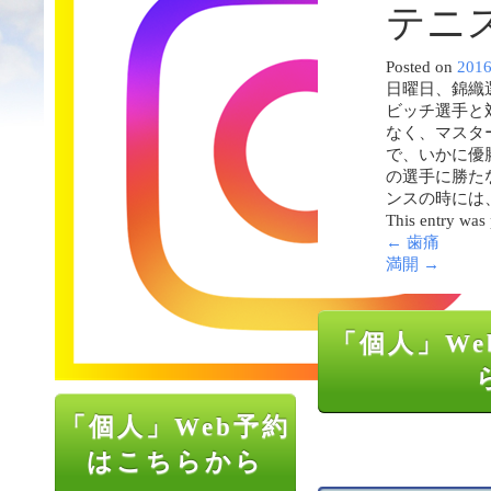
テニ
Posted on
201
日曜日、錦織
ビッチ選手と
なく、マスタ
で、いかに優
の選手に勝た
ンスの時には
This entry was
←
歯痛
満開
→
「個人」We
「個人」Web予約
はこちらから