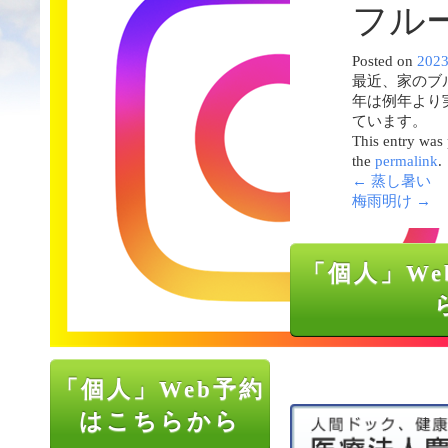
フル
Posted on
202
最近、家のブ
年は例年より
ています。
This entry was
the
permalink
.
←
蒸し暑い
梅雨明け
→
「個人」We
「個人」Web予約
はこちらから