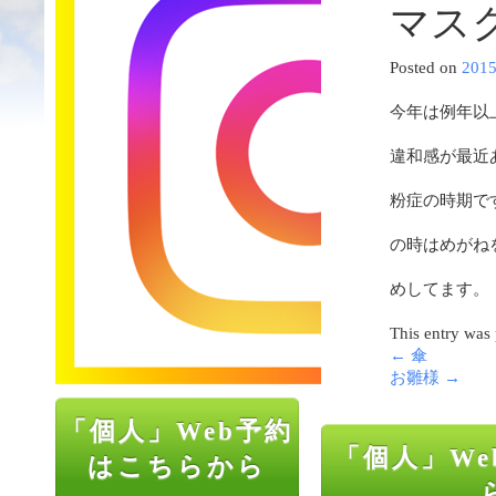
マス
Posted on
201
今年は例年以
違和感が最近
粉症の時期で
の時はめがね
めしてます。
This entry was
←
傘
お雛様
→
「個人」Web予約
「個人」We
はこちらから