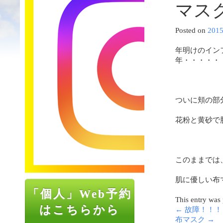
マス
Posted on
201
年明けのイン
年・・・・・
ついに頬の部
花粉と黄砂で
このままでは
肌に優しい布
「個人」Web予約
This entry was
はこちらから
←
故障！！！
布マスク
→