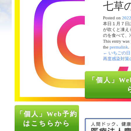
七草
Posted on
202
本日１月７日
が吹くと凍え
のを食べて、
This entry was
the
permalink
.
←
いちごの日
再度感染対策
「個人」We
「個人」Web予約
はこちらから