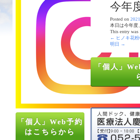
今年
Posted on
202
本日は今年度
This entry was
←
ヒノキ花粉
明日
→
「個人」We
「個人」Web予約
はこちらから