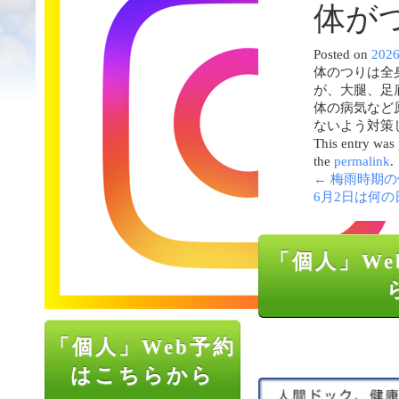
体が
Posted on
202
体のつりは全
が、大腿、足
体の病気など
ないよう対策
This entry was
the
permalink
.
←
梅雨時期の
6月2日は何
「個人」We
「個人」Web予約
はこちらから