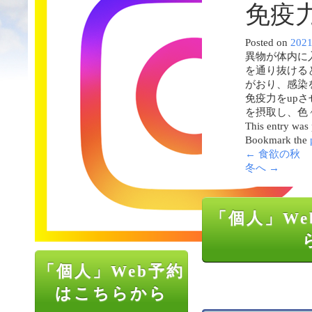
免疫
Posted on
202
異物が体内に
を通り抜ける
がおり、感染
免疫力をup
を摂取し、色
This entry was
Bookmark the
←
食欲の秋
冬へ
→
「個人」We
「個人」Web予約
はこちらから