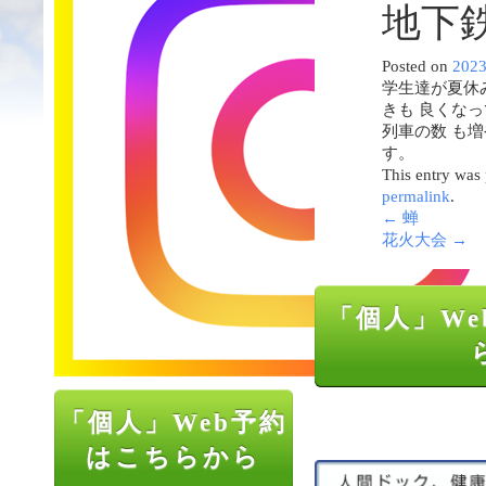
地下
Posted on
202
学生達が夏休
きも 良くな
列車の数 も
す。
This entry was
permalink
.
←
蝉
花火大会
→
「個人」We
「個人」Web予約
はこちらから