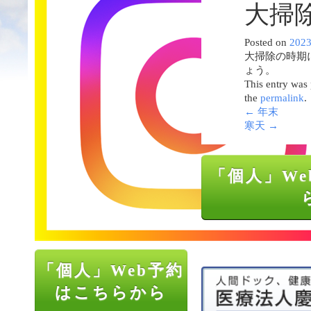
大掃
Posted on
202
大掃除の時期
ょう。
This entry was
the
permalink
.
←
年末
寒天
→
「個人」We
「個人」Web予約
はこちらから