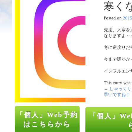
寒く
Posted on
201
先週、大寒を
なりますよ～
冬に逆戻りだ
今まで暖かか
インフルエン
This entry was
←
しゃっくり
早いですね！
「個人」Web予約
「個人」We
はこちらから