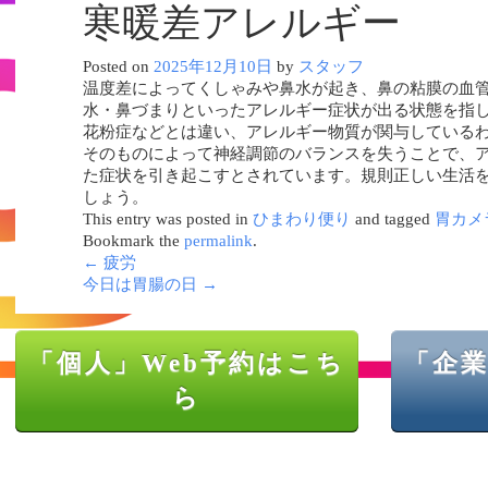
寒暖差アレルギー
Posted on
2025年12月10日
by
スタッフ
温度差によってくしゃみや鼻水が起き、鼻の粘膜の血
水・鼻づまりといったアレルギー症状が出る状態を指し
花粉症などとは違い、アレルギー物質が関与している
そのものによって神経調節のバランスを失うことで、
た症状を引き起こすとされています。規則正しい生活
しょう。
This entry was posted in
ひまわり便り
and tagged
胃カメ
Bookmark the
permalink
.
←
疲労
今日は胃腸の日
→
「個人」Web予約はこち
「企業
ら