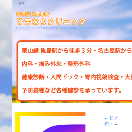
【強風】
ひまわりクリニックの強風＠名古屋ひまわりクリニックについてのご説明ページです
←
初氷
寒い
→