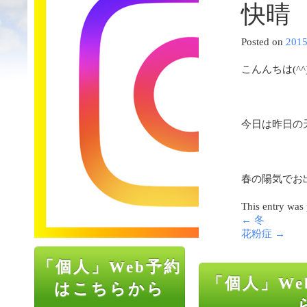
快晴
Posted on
201
こんんちは(^^
今日は昨日の天
春の陽気でお
This entry was
←
冬
花粉症
→
「個人」Web予約
「個人」We
はこちらから