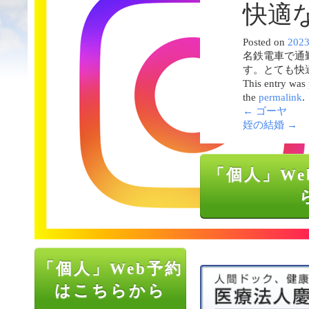
快適
Posted on
202
名鉄電車で通
す。とても快
This entry was
the
permalink
.
←
ゴーヤ
姪の結婚
→
「個人」We
「個人」Web予約
はこちらから