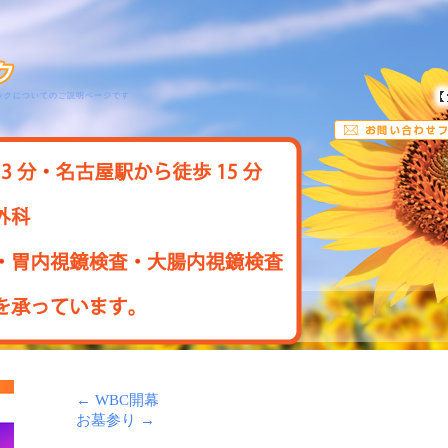
ックについてのご説明ページです
←
WBC開幕
お墓参り
→