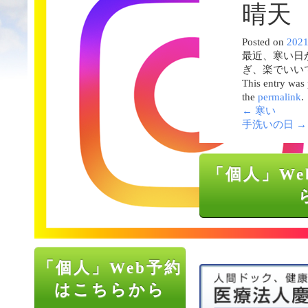
晴天
Posted on
202
最近、寒い日
ぎ、楽でいい
This entry was
the
permalink
.
←
寒い
手洗いの日
→
「個人」We
「個人」Web予約
はこちらから