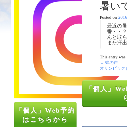
暑い
Posted on
201
最近の暑
番・・？
んと取ら
また汗
This entry was
←
蝉の声
オリンピック
「個人」We
「個人」Web予約
はこちらから