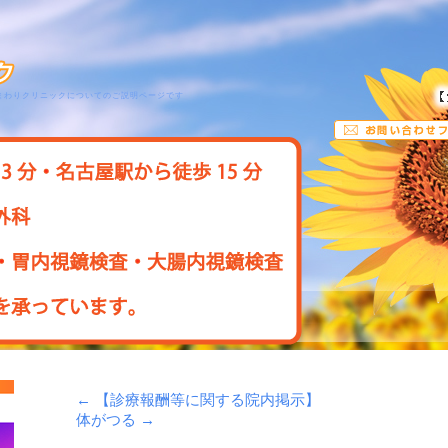
まわりクリニックについてのご説明ページです
←
【診療報酬等に関する院内掲示】
体がつる
→