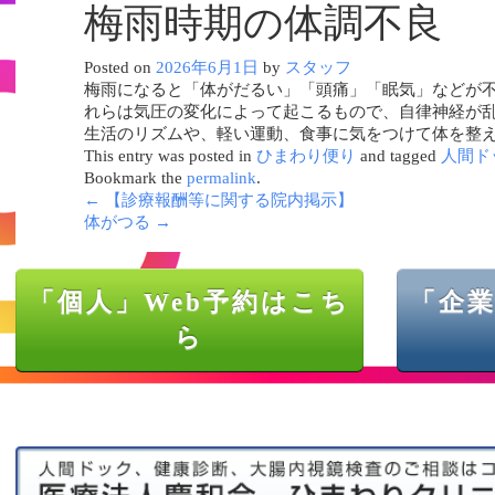
梅雨時期の体調不良
Posted on
2026年6月1日
by
スタッフ
梅雨になると「体がだるい」「頭痛」「眠気」などが不
れらは気圧の変化によって起こるもので、自律神経が
生活のリズムや、軽い運動、食事に気をつけて体を整
This entry was posted in
ひまわり便り
and tagged
人間ド
Bookmark the
permalink
.
←
【診療報酬等に関する院内掲示】
体がつる
→
「個人」Web予約はこち
「企業
ら