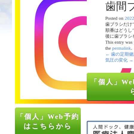
歯間
Posted on
202
歯ブラシだけ
順番はどうし
後に歯ブラシ
This entry was
the
permalink
.
←
歯の定期健
気圧の変化
→
「個人」We
「個人」Web予約
はこちらから