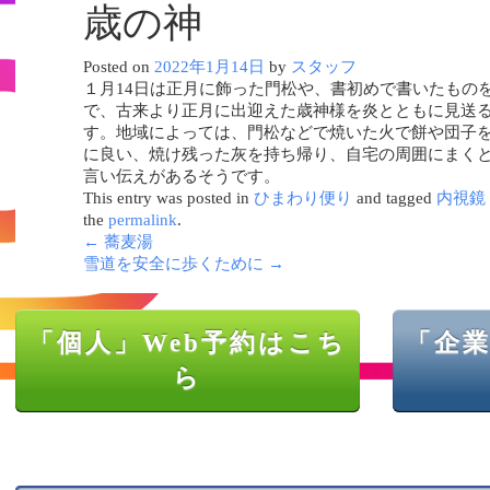
歳の神
Posted on
2022年1月14日
by
スタッフ
１月14日は正月に飾った門松や、書初めで書いたもの
で、古来より正月に出迎えた歳神様を炎とともに見送
す。地域によっては、門松などで焼いた火で餅や団子
に良い、焼け残った灰を持ち帰り、自宅の周囲にまく
言い伝えがあるそうです。
This entry was posted in
ひまわり便り
and tagged
内視鏡
the
permalink
.
←
蕎麦湯
雪道を安全に歩くために
→
「個人」Web予約はこち
「企業
ら