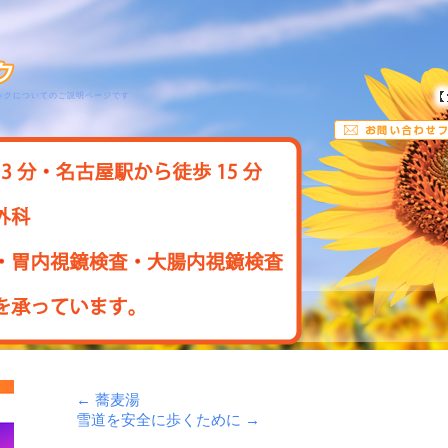
ックについてのご説明ページです
←
蕎麦湯
雪道を安全に歩くために
→