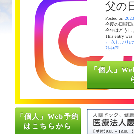
父の
Posted on
202
今度の日曜日
今年はどうし
This entry was
←
久しぶりの
熱中症
→
「個人」We
「個人」Web予約
はこちらから