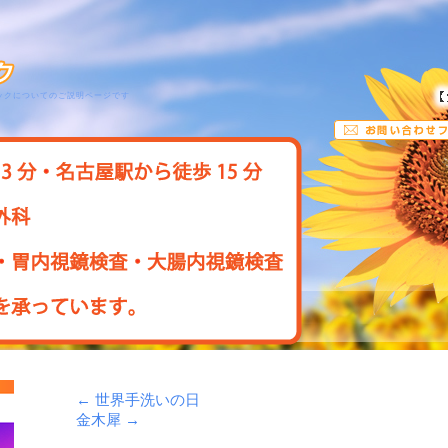
ックについてのご説明ページです
←
世界手洗いの日
金木犀
→