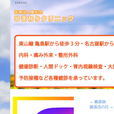
【立冬の日】
ひまわりクリニックの立冬の日＠名古屋ひまわりクリニックについてのご説明ページです
←
糖尿病
腸温活の日
→