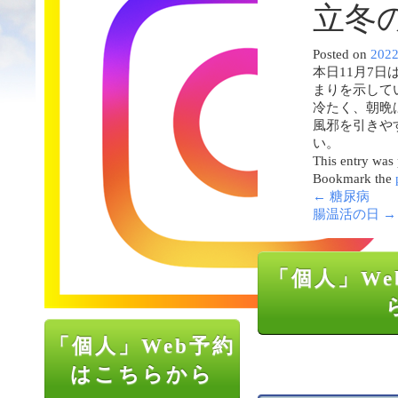
立冬
Posted on
202
本日11月7
まりを示して
冷たく、朝晩
風邪を引きや
い。
This entry was
Bookmark the
←
糖尿病
腸温活の日
→
「個人」We
「個人」Web予約
はこちらから