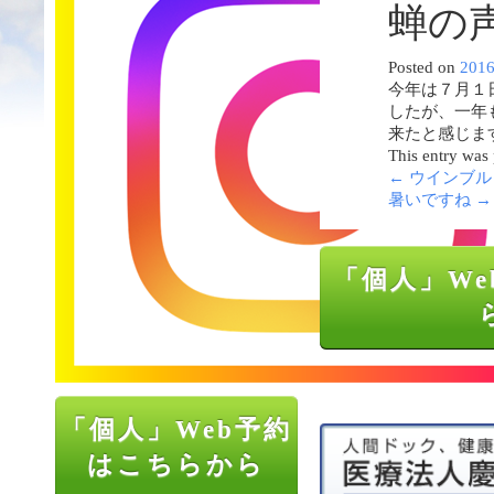
蝉の
Posted on
201
今年は７月１
したが、一年
来たと感じま
This entry was
←
ウインブル
暑いですね
→
「個人」We
「個人」Web予約
はこちらから