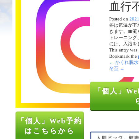
血行
Posted on
202
冬は気温が下
きます。血流
トレーニング
には、入浴を
This entry was
Bookmark the
←
かくれ脱水
冬至
→
「個人」We
「個人」Web予約
はこちらから