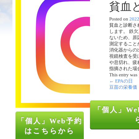
貧血
Posted on
202
貧血と診断さ
します。 鉄
ないため、原
測定すること
消化器からの
視鏡検査を受
や息切れ、疲
指摘された場
This entry was
←
EPAの日
豆苗の栄養価
「個人」We
「個人」Web予約
はこちらから