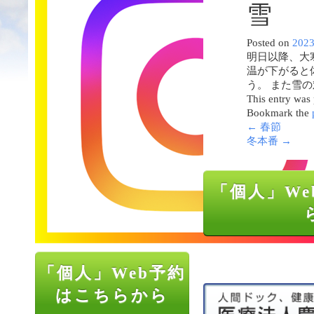
雪
Posted on
202
明日以降、大
温が下がると
う。 また雪
This entry was
Bookmark the
←
春節
冬本番
→
「個人」We
「個人」Web予約
はこちらから