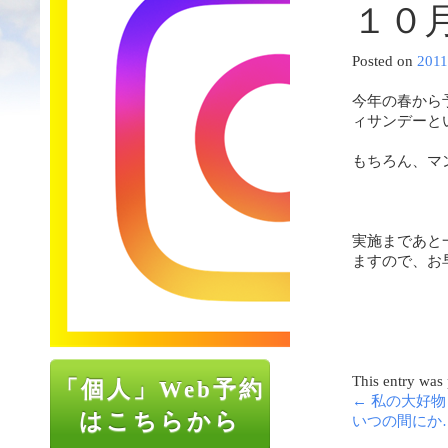
１０
Posted on
201
今年の春から
ィサンデーと
もちろん、マ
実施まであと
ますので、お
This entry was
「個人」Web予約
←
私の大好物
はこちらから
いつの間にか