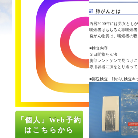
肺がんとは
西暦2000年には男女と
喫煙者はもちろん非喫煙者
発がん物質は、喫煙者の吸
■検査内容
３日間蓄たん法
胸部レントゲンで見つけに
専用容器に痰をとり送って
■郵送検査 肺がん検査キ
「個人」Web予約
はこちらから