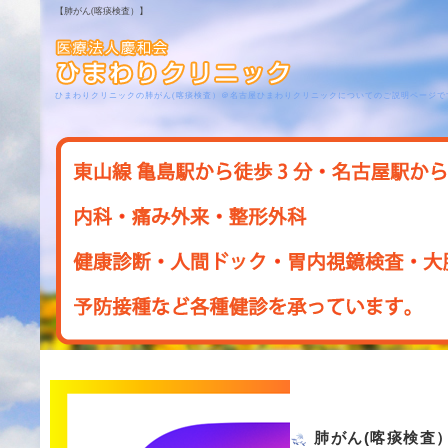
【肺がん(喀痰検査）】
ひまわりクリニックの肺がん(喀痰検査）＠名古屋ひまわりクリニックについてのご説明ページで
肺がん(喀痰検査