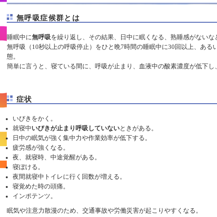
無呼吸症候群とは
睡眠中に
無呼吸
を繰り返し、その結果、日中に眠くなる、熟睡感がないな
無呼吸（10秒以上の呼吸停止）をひと晩7時間の睡眠中に30回以上、ある
態。
簡単に言うと、寝ている間に、呼吸が止まり、血液中の酸素濃度が低下し
症状
いびきをかく。
就寝中
いびきが止まり呼吸していない
ときがある。
日中の眠気が強く集中力や作業効率が低下する。
疲労感が強くなる。
夜、就寝時、中途覚醒がある。
寝ぼける。
夜間就寝中トイレに行く回数が増える。
寝覚めた時の頭痛。
インポテンツ。
眠気や注意力散漫のため、交通事故や労働災害が起こりやすくなる。