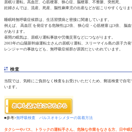
居眠り運転。高血圧、心筋梗塞、狭心症、脳梗塞、不整脈、突然死、
妊婦さんでは、流産、死産、脳性麻痺児の出産などが起こりやすくなりま
睡眠時無呼吸症候群は、生活習慣病と密接に関連しています。
例えば、 高血圧 を発症する危険性は2倍、 狭心症・心筋梗塞 は3倍、 脳
があります。
昼間の眠気は、居眠り運転事故や労働災害などにつながります。
2003年の山陽新幹線運転士さんの居眠り運転、スリーマイル島の原子力
レンジャーの事故なども、無呼吸症候群が原因だといわれています。
検査
当院では、気軽にご負担なく検査をお受けいただくため、郵送検査で自宅
います。
■参考>
無呼吸検査 パルスオキシメターの装着方法
タクシーやバス、トラックの運転手さん、危険な作業をなさる方、日中眠