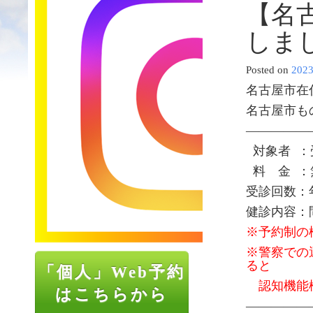
【名
しま
Posted on
202
名古屋市在
名古屋市も
—————
対象者 ：
料 金 ：
受診回数：
健診内容：
※予約制の
※警察での
ると
「個人」Web予約
認知機能検
はこちらから
—————