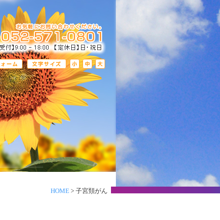
HOME
> 子宮頚がん