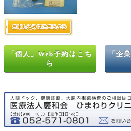
「個人」Web予約はこち
「企業
ら