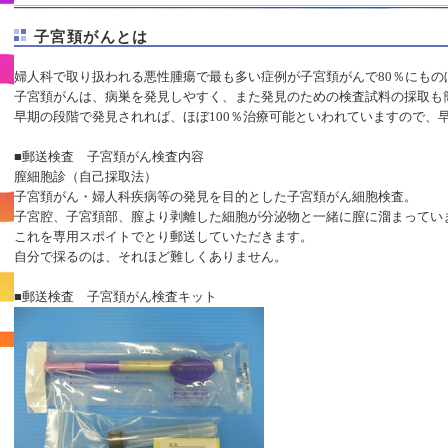
子宮頚がんとは
婦人科で取り扱われる悪性腫瘍で最も多い症例が子宮頚がんで80％にもの
子宮頚がんは、病巣を発見しやすく、また発見のための検査試料の採取も
早期の段階で発見されれば、ほぼ100％治療可能といわれていますので、
■郵送検査 子宮頚がん検査内容
膣細胞診（自己採取法）
子宮頚がん・婦人科疾病等の発見を目的とした子宮頚がん細胞検査。
子宮腔、子宮頚部、膣より剥離した細胞が分泌物と一緒に膣に溜まってい
これを専用スポイトでとり郵送していただきます。
自分で採るのは、それほど難しくありません。
■郵送検査 子宮頚がん検査キット