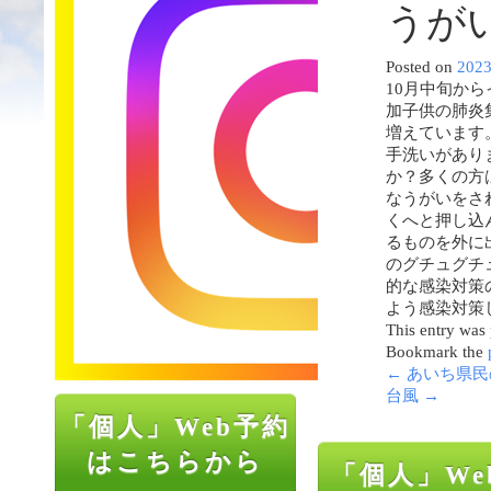
うが
Posted on
202
10月中旬か
加子供の肺炎
増えています
手洗いがあり
か？多くの方
なうがいをさ
くへと押し込
るものを外に
のグチュグチ
的な感染対策
よう感染対策
This entry was
Bookmark the
←
あいち県民
台風
→
「個人」Web予約
はこちらから
「個人」We