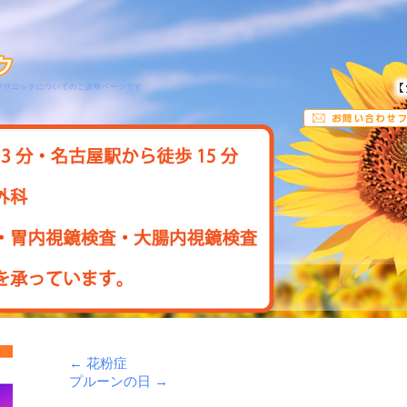
クリニックについてのご説明ページです
←
花粉症
プルーンの日
→