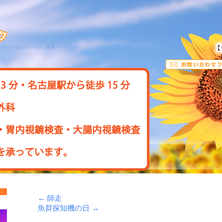
クリニックについてのご説明ページです
←
師走
魚群探知機の日
→