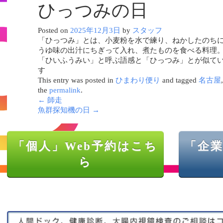
ひっつみの日
Posted on
2025年12月3日
by
スタッフ
「ひっつみ」とは、小麦粉を水で練り、ねかしたのち
うゆ味の出汁にちぎって入れ、煮たものを食べる料理
「ひいふうみい」と呼ぶ語感と「ひっつみ」とが似て
す
This entry was posted in
ひまわり便り
and tagged
名古屋
the
permalink
.
←
師走
魚群探知機の日
→
「個人」Web予約はこち
「企業
ら