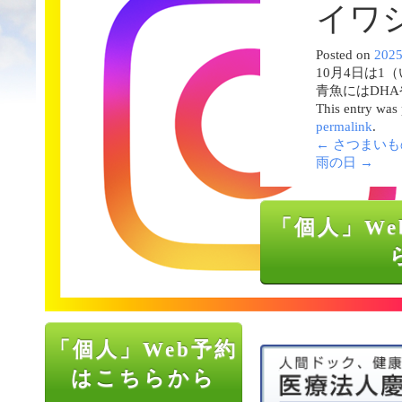
イワ
Posted on
202
10月4日は
青魚にはDH
This entry was
permalink
.
←
さつまいも
雨の日
→
「個人」We
「個人」Web予約
はこちらから