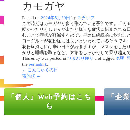
カモガヤ
Posted on
2024年5月29日
by
スタッフ
この時期はカモガヤが多く飛んでいる季節です。 目が
酷かったりくしゃみが出たり様々な症状に悩まされる日
むことで症状が軽減するので、早めに継続的に飲むこと
ヨーグルトが花粉症には良いといわれているそうです。
花粉症持ちには辛い日々が続きますが、マスクをした
かりと睡眠を取るなど、対策をしっかりして乗り越え
This entry was posted in
ひまわり便り
and tagged
名駅
,
the
permalink
.
←
こんにゃくの日
電気代
→
「個人」Web予約はこち
「企業
ら