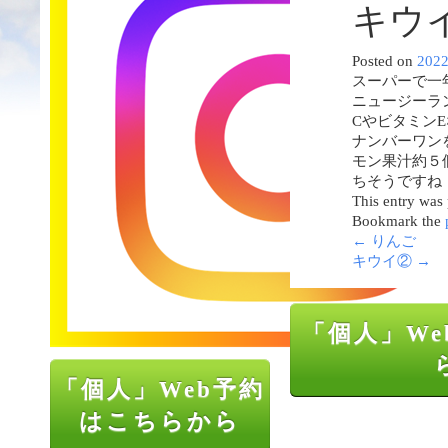
キウ
Posted on
202
スーパーで一
ニュージーラ
Cやビタミン
ナンバーワン
モン果汁約５
ちそうですね
This entry was
Bookmark the
←
りんご
キウイ②
→
「個人」We
「個人」Web予約
はこちらから