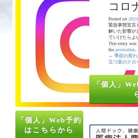
コロ
Posted on
202
緊急事態宣言
解いた影響が
ていけたらよ
This entry was
the
permalink
.
←
季節の変わ
五つ葉のクロ
「個人」We
「個人」Web予約
はこちらから