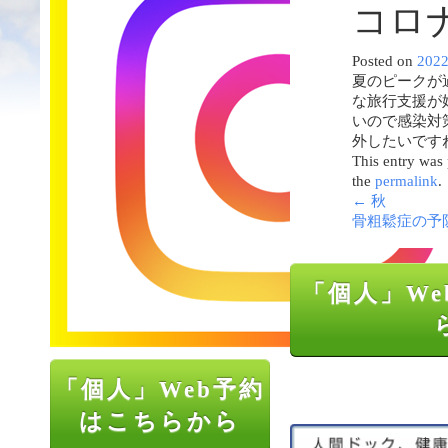
コロ
Posted on
202
夏のピークが
な旅行支援が
いので感染対
外したいです
This entry was
the
permalink
.
←
秋
骨粗鬆症の予
「個人」We
「個人」Web予約
はこちらから