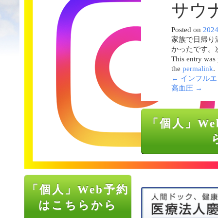
サウ
Posted on
202
家族で日帰り
かったです。
This entry was
the
permalink
.
←
インフルエ
高血圧
→
「個人」We
「個人」Web予約
はこちらから