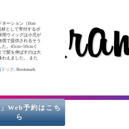
ーション（Hair
の素材として寄付するボ
療用ウィッグは小児が
無償で提供されるそう
45cm~50cmく
まで髪を伸ばすのは大
味わえました。 また
脳ドック
. Bookmark
」Web予約はこち
ら