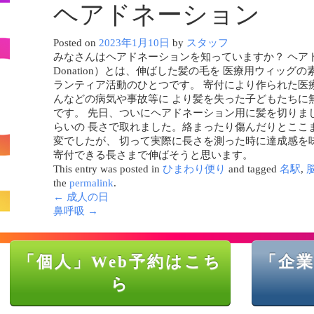
ヘアドネーション
Posted on
2023年1月10日
by
スタッフ
みなさんはヘアドネーションを知っていますか？ ヘアドネ
Donation）とは、伸ばした髪の毛を 医療用ウィッグ
ランティア活動のひとつです。 寄付により作られた医
んなどの病気や事故等に より髪を失った子どもたちに
です。 先日、ついにヘアドネーション用に髪を切りました。
らいの 長さで取れました。絡まったり傷んだりとここ
変でしたが、 切って実際に長さを測った時に達成感を
寄付できる長さまで伸ばそうと思います。
This entry was posted in
ひまわり便り
and tagged
名駅
,
the
permalink
.
←
成人の日
鼻呼吸
→
「個人」Web予約はこち
「企業
ら