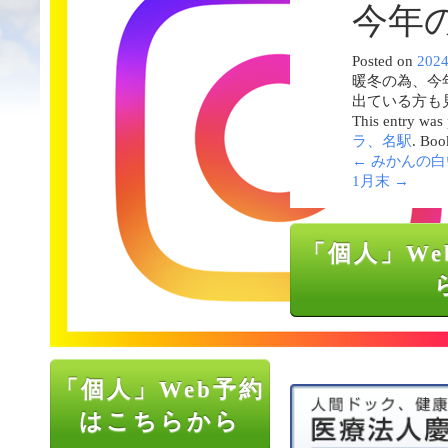
今年
Posted on
202
暖冬の為、今
出ている方も
This entry was
ラ、名駅
. Boo
←
みかんの白
1月末
→
「個人」We
「個人」Web予約
はこちらから